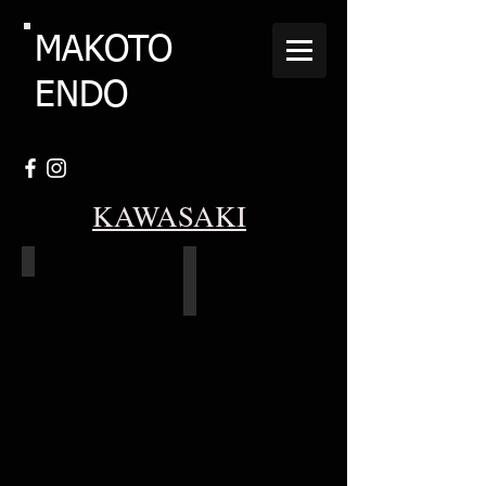
MAKOTO
ENDO
KAWASAKI
1969-Kawasaki-H1-500ss-Mach3
1973-Kawasaki-Z1_6